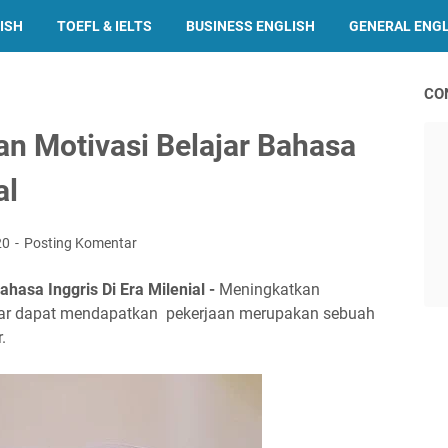
ISH
TOEFL & IELTS
BUSINESS ENGLISH
GENERAL ENG
CO
n Motivasi Belajar Bahasa
al
20
Posting Komentar
hasa Inggris Di Era Milenial -
Meningkatkan
gar dapat mendapatkan pekerjaan merupakan sebuah
.