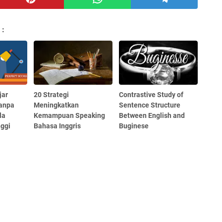
 :
jar
20 Strategi
Contrastive Study of
anpa
Meningkatkan
Sentence Structure
la
Kemampuan Speaking
Between English and
nggi
Bahasa Inggris
Buginese