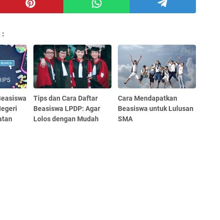
 :
Beasiswa
Tips dan Cara Daftar
Cara Mendapatkan
Negeri
Beasiswa LPDP: Agar
Beasiswa untuk Lulusan
atan
Lolos dengan Mudah
SMA