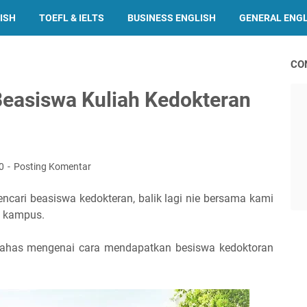
ISH
TOEFL & IELTS
BUSINESS ENGLISH
GENERAL ENG
CO
easiswa Kuliah Kedokteran
20
Posting Komentar
cari beasiswa kedokteran, balik lagi nie bersama kami
 kampus.
bahas mengenai cara mendapatkan besiswa kedoktoran