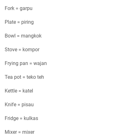
Fork = garpu
Plate = piring
Bowl = mangkok
Stove = kompor
Frying pan = wajan
Tea pot = teko teh
Kettle = katel
Knife = pisau
Fridge = kulkas
Mixer = mixer