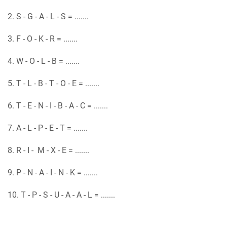
2. S - G - A - L - S = .......
3. F - O - K - R = .......
4. W - O - L - B = .......
5. T - L - B - T - O - E = .......
6. T - E - N - I - B - A - C = .......
7. A - L - P - E - T = .......
8. R - I - M - X - E = .......
9. P - N - A - I - N - K = .......
10. T - P - S - U - A - A - L = .......